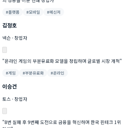
#
플랫폼
#
모바일
#
메신저
김정호
넥슨
·
창업자
"
온라인 게임의 부분유료화 모델을 정립하며 글로벌 시장 개척
"
#
게임
#
부분유료화
#
온라인
이승건
토스
·
창업자
"
8번 실패 후 9번째 도전으로 금융을 혁신하며 한국 핀테크 1위