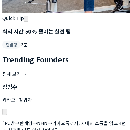
Quick Tip
회의 시간 50% 줄이는 실전 팁
2
분
팀빌딩
Trending Founders
전체 보기 →
김범수
카카오
·
창업자
"
PC방→한게임→NHN→카카오톡까지, 시대의 흐름을 읽고 4번
의 성공을 이룬 연쇄 창업가
"