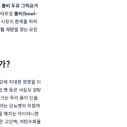
로
볼비 두유 그릭요거
스타트업
볼비(bowl-
품 시장의 한계를 뛰어
침 식단
을 찾는 모든
가?
강에 지대한 영향을 미
흰 빵 등은 사실상 설탕
크는 우리 몸의 인슐
지어는 당뇨병의 위험까
강을 해치는 아이러니한
은 고단백, 저탄수화물