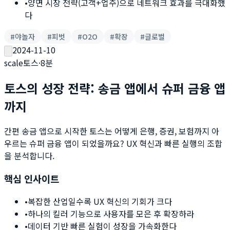
•
양면 시장 전략(고객+업주)으로 네트워크 효과를 극대화했
다
#
야놀자
#
피벗
#
O2O
#
확장
#
글로벌
2024-11-10
scale
토스
·
8
분
토스의 성장 전략: 송금 앱에서 슈퍼 금융 앱
까지
간편 송금 앱으로 시작한 토스는 어떻게 은행, 증권, 보험까지 아
우르는 슈퍼 금융 앱이 되었을까요? UX 혁신과 빠른 실행의 조합
을 분석합니다.
핵심 인사이트
•
복잡한 산업일수록 UX 혁신의 기회가 크다
•
하나의 킬러 기능으로 사용자를 모은 후 확장하라
•
데이터 기반 빠른 실험이 성장을 가속화한다