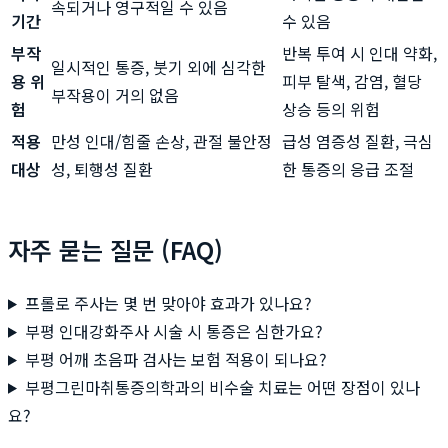
속되거나 영구적일 수 있음
기간
수 있음
부작
반복 투여 시 인대 약화,
일시적인 통증, 붓기 외에 심각한
용 위
피부 탈색, 감염, 혈당
부작용이 거의 없음
험
상승 등의 위험
적용
만성 인대/힘줄 손상, 관절 불안정
급성 염증성 질환, 극심
대상
성, 퇴행성 질환
한 통증의 응급 조절
자주 묻는 질문 (FAQ)
프롤로 주사는 몇 번 맞아야 효과가 있나요?
부평 인대강화주사 시술 시 통증은 심한가요?
부평 어깨 초음파 검사는 보험 적용이 되나요?
부평그린마취통증의학과의 비수술 치료는 어떤 장점이 있나
요?