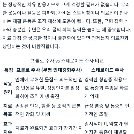
는 정상적인 치유 반응이므로 크게 걱정할 필요가 없습니다. 무리
한 운동이나 활동은 피하되, 가벼운 스트레칭이나 의료진이 안내
하는 재활 운동은 조직 재생에 도움이 됩니다. 또한, 균형 잡힌 식
사와 충분한 수면은 우리 몸의 회복 능력을 높이는 데 중요합니다.
치료 과정 중 궁금한 점이나 불편함이 있다면 언제든지 의료진과
상담하는 것이 바람직합니다.
프롤로 주사 vs 스테로이드 주사 비교
특징
프롤로 주사 (부평 인대강화주사)
스테로이드 주사
인체에 무해한 물질로 의도적인 염
강력한 항염증 작용으
작용
증 반응을 유발, 성장인자를 활성
로 통증과 부종을 빠르
원리
화하여 조직 재생 촉진
게 억제
치료
손상된 인대, 힘줄 등 조직의 근본
급성 염증 및 통증의 단
목표
적인 강화 및 재생
기적인 조절
효과
일시적이며, 약효가 떨
치료가 완료되면 효과가 장기간 지
지속
어지면 통증이 재발할