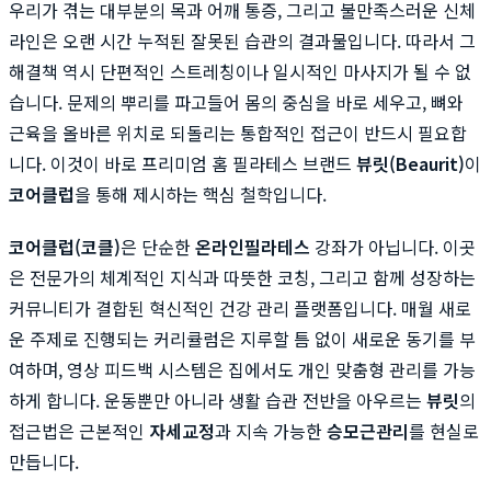
우리가 겪는 대부분의 목과 어깨 통증, 그리고 불만족스러운 신체
라인은 오랜 시간 누적된 잘못된 습관의 결과물입니다. 따라서 그
해결책 역시 단편적인 스트레칭이나 일시적인 마사지가 될 수 없
습니다. 문제의 뿌리를 파고들어 몸의 중심을 바로 세우고, 뼈와
근육을 올바른 위치로 되돌리는 통합적인 접근이 반드시 필요합
니다. 이것이 바로 프리미엄 홈 필라테스 브랜드
뷰릿(Beaurit)
이
코어클럽
을 통해 제시하는 핵심 철학입니다.
코어클럽(코클)
은 단순한
온라인필라테스
강좌가 아닙니다. 이곳
은 전문가의 체계적인 지식과 따뜻한 코칭, 그리고 함께 성장하는
커뮤니티가 결합된 혁신적인 건강 관리 플랫폼입니다. 매월 새로
운 주제로 진행되는 커리큘럼은 지루할 틈 없이 새로운 동기를 부
여하며, 영상 피드백 시스템은 집에서도 개인 맞춤형 관리를 가능
하게 합니다. 운동뿐만 아니라 생활 습관 전반을 아우르는
뷰릿
의
접근법은 근본적인
자세교정
과 지속 가능한
승모근관리
를 현실로
만듭니다.