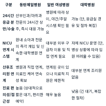
구분
동탄제일병원
일반 여성병원
대학병원
병원에 따라 상
24시간
산부인과/마취과
이, 야간/주말
가능 (단, 응급실 경
응급 분
전문의 24시간 상
시스템 확인 필
유 및 절차 복잡)
만/수술
주, 즉시 대응 가능
요
원내 소아과 전문
NICU
대부분 외부 구
자체 NICU 운영 (단,
의 즉각 개입 및 신
연계 시
급차 이용 및 직
병상 상황에 따라 입
속한 대학병원 연
스템
접 연계 필요
원 어려울 수 있음)
계
산후조
병원과 직접 연계,
연계된 곳이 있
대부분 연계 조리원
리원 연
의료진 케어 연속
으나 의료적 지
없음
계
성 확보
원은 제한적
진료 편
높음 (상대적으로
낮음 (긴 대기, 복잡
의성/접
짧은 대기, 편리한
매우 높음
한 절차)
근성
예약)