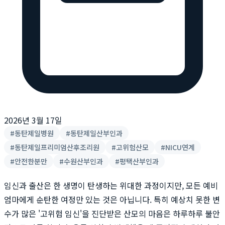
2026년 3월 17일
#
동탄제일병원
#
동탄제일산부인과
#
동탄제일프리미엄산후조리원
#
고위험산모
#
NICU연계
#
안전한분만
#
수원산부인과
#
평택산부인과
임신과 출산은 한 생명이 탄생하는 위대한 과정이지만, 모든 예비
엄마에게 순탄한 여정만 있는 것은 아닙니다. 특히 예상치 못한 변
수가 많은 '고위험 임신'을 진단받은 산모의 마음은 하루하루 불안