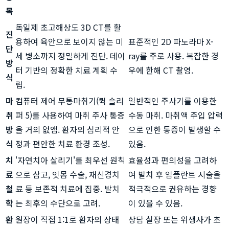
목
독일제 초고해상도 3D CT를 활
진
용하여 육안으로 보이지 않는 미
표준적인 2D 파노라마 X-
단
세 병소까지 정밀하게 진단. 데이
ray를 주로 사용. 복잡한 경
방
터 기반의 정확한 치료 계획 수
우에 한해 CT 촬영.
식
립.
마
컴퓨터 제어 무통마취기(퀵 슬리
일반적인 주사기를 이용한
취
퍼 5)를 사용하여 마취 주사 통증
수동 마취. 마취액 주입 압력
방
을 거의 없앰. 환자의 심리적 안
으로 인한 통증이 발생할 수
식
정과 편안한 치료 환경 조성.
있음.
치
'자연치아 살리기'를 최우선 원칙
효율성과 편의성을 고려하
료
으로 삼고, 잇몸 수술, 재신경치
여 발치 후 임플란트 시술을
철
료 등 보존적 치료에 집중. 발치
적극적으로 권유하는 경향
학
는 최후의 수단으로 고려.
이 있을 수 있음.
환
원장이 직접 1:1로 환자의 상태
상담 실장 또는 위생사가 초