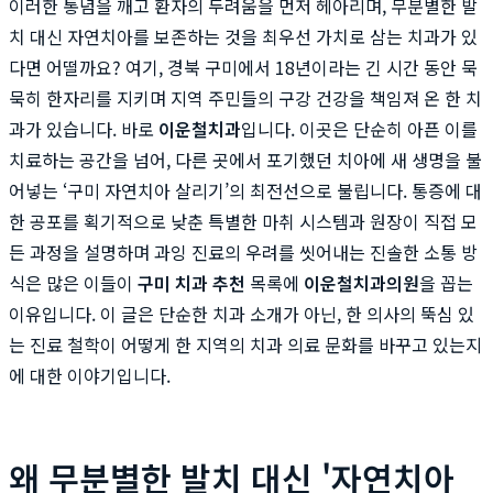
이러한 통념을 깨고 환자의 두려움을 먼저 헤아리며, 무분별한 발
치 대신 자연치아를 보존하는 것을 최우선 가치로 삼는 치과가 있
다면 어떨까요? 여기, 경북 구미에서 18년이라는 긴 시간 동안 묵
묵히 한자리를 지키며 지역 주민들의 구강 건강을 책임져 온 한 치
과가 있습니다. 바로
이운철치과
입니다. 이곳은 단순히 아픈 이를
치료하는 공간을 넘어, 다른 곳에서 포기했던 치아에 새 생명을 불
어넣는 ‘구미 자연치아 살리기’의 최전선으로 불립니다. 통증에 대
한 공포를 획기적으로 낮춘 특별한 마취 시스템과 원장이 직접 모
든 과정을 설명하며 과잉 진료의 우려를 씻어내는 진솔한 소통 방
식은 많은 이들이
구미 치과 추천
목록에
이운철치과의원
을 꼽는
이유입니다. 이 글은 단순한 치과 소개가 아닌, 한 의사의 뚝심 있
는 진료 철학이 어떻게 한 지역의 치과 의료 문화를 바꾸고 있는지
에 대한 이야기입니다.
왜 무분별한 발치 대신 '자연치아