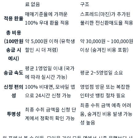
료 없음
구조
매매기준율에 가까운
스프레드(마진)가 추가된
적용 환율
100% 우대 환율 적용
불리한 전신환매도율 적용
총 비용
(100만원
약 5,000원 이하 (유학생
약 30,000원 ~ 100,000원
송금 시
할인 시 더 저렴)
이상 (숨겨진 비용 포함)
예시)
평균 1영업일 이내 (국가
송금 속도
평균 2~5영업일 소요
에 따라 실시간 가능)
신청 편의
100% 비대면, 모바일 앱
영업점 방문 또는 복잡한
성
으로 24시간 신청 가능
인터넷 뱅킹 절차 필요
최종 수취 금액 예측 어려
최종 수취 금액을 신청 단
투명성
움, 숨겨진 비용 발생 가능
계에서 정확히 확인 가능
성 높음
위 표에서 볼 수 있듯, 모인은 거의 모든 면에서 시중 은행보다 사