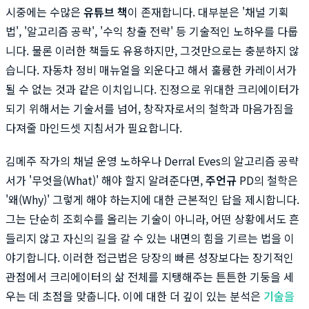
시중에는 수많은
유튜브 책
이 존재합니다. 대부분은 '채널 기획
법', '알고리즘 공략', '수익 창출 전략' 등 기술적인 노하우를 다룹
니다. 물론 이러한 책들도 유용하지만, 그것만으로는 충분하지 않
습니다. 자동차 정비 매뉴얼을 외운다고 해서 훌륭한 카레이서가
될 수 없는 것과 같은 이치입니다. 진정으로 위대한 크리에이터가
되기 위해서는 기술서를 넘어, 창작자로서의 철학과 마음가짐을
다져줄 마인드셋 지침서가 필요합니다.
김메주 작가의 채널 운영 노하우나 Derral Eves의 알고리즘 공략
서가 '무엇을(What)' 해야 할지 알려준다면,
주언규
PD의 철학은
'왜(Why)' 그렇게 해야 하는지에 대한 근본적인 답을 제시합니다.
그는 단순히 조회수를 올리는 기술이 아니라, 어떤 상황에서도 흔
들리지 않고 자신의 길을 갈 수 있는 내면의 힘을 기르는 법을 이
야기합니다. 이러한 접근법은 당장의 빠른 성장보다는 장기적인
관점에서 크리에이터의 삶 전체를 지탱해주는 튼튼한 기둥을 세
우는 데 초점을 맞춥니다. 이에 대한 더 깊이 있는 분석은
기술을