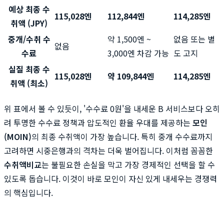
예상 최종 수
115,028엔
112,844엔
114,285엔
취액 (JPY)
중개/수취 수
약 1,500엔 ~
없음 또는 별
없음
수료
3,000엔 차감 가능
도 고지
실질 최종 수
115,028엔
약 109,844엔
114,285엔
취액 (최소)
위 표에서 볼 수 있듯이, '수수료 0원'을 내세운 B 서비스보다 오히
려 투명한 수수료 정책과 압도적인 환율 우대를 제공하는
모인
(MOIN)
의 최종 수취액이 가장 높습니다. 특히 중개 수수료까지
고려하면 시중은행과의 격차는 더욱 벌어집니다. 이처럼 꼼꼼한
수취액비교
는 불필요한 손실을 막고 가장 경제적인 선택을 할 수
있도록 돕습니다. 이것이 바로 모인이 자신 있게 내세우는 경쟁력
의 핵심입니다.