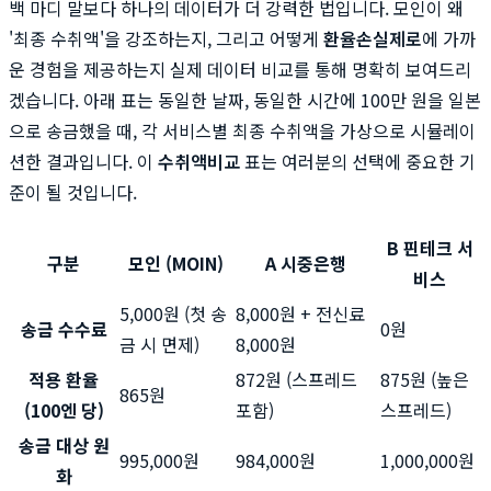
백 마디 말보다 하나의 데이터가 더 강력한 법입니다. 모인이 왜
'최종 수취액'을 강조하는지, 그리고 어떻게
환율손실제로
에 가까
운 경험을 제공하는지 실제 데이터 비교를 통해 명확히 보여드리
겠습니다. 아래 표는 동일한 날짜, 동일한 시간에 100만 원을 일본
으로 송금했을 때, 각 서비스별 최종 수취액을 가상으로 시뮬레이
션한 결과입니다. 이
수취액비교
표는 여러분의 선택에 중요한 기
준이 될 것입니다.
B 핀테크 서
구분
모인 (MOIN)
A 시중은행
비스
5,000원 (첫 송
8,000원 + 전신료
송금 수수료
0원
금 시 면제)
8,000원
적용 환율
872원 (스프레드
875원 (높은
865원
(100엔 당)
포함)
스프레드)
송금 대상 원
995,000원
984,000원
1,000,000원
화