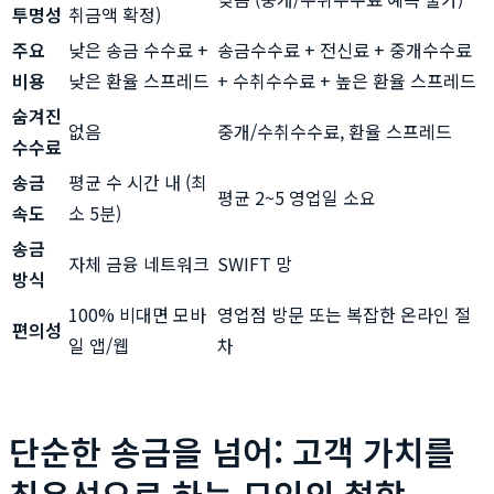
투명성
취금액 확정)
주요
낮은 송금 수수료 +
송금수수료 + 전신료 + 중개수수료
비용
낮은 환율 스프레드
+ 수취수수료 + 높은 환율 스프레드
숨겨진
없음
중개/수취수수료, 환율 스프레드
수수료
송금
평균 수 시간 내 (최
평균 2~5 영업일 소요
속도
소 5분)
송금
자체 금융 네트워크
SWIFT 망
방식
100% 비대면 모바
영업점 방문 또는 복잡한 온라인 절
편의성
일 앱/웹
차
단순한 송금을 넘어: 고객 가치를
최우선으로 하는 모인의 철학