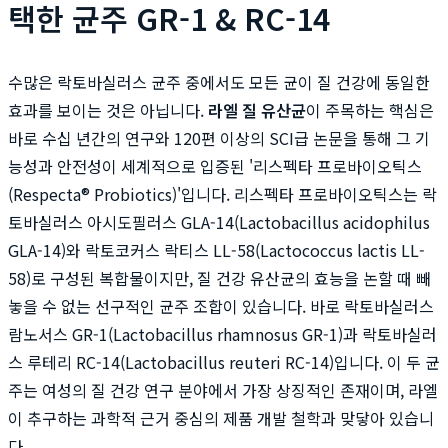
택한 균주 GR-1 & RC-14
수많은 락토바실러스 균주 중에서도 모든 균이 질 건강에 동일한
효과를 보이는 것은 아닙니다.
라엘 질 유산균
이 주목하는 핵심은
바로 수십 년간의 연구와 120편 이상의 SCI급 논문을 통해 그 기
능성과 안전성이 세계적으로 입증된 '리스펙타 프로바이오틱스
(Respecta® Probiotics)'입니다. 리스펙타 프로바이오틱스는 락
토바실러스 아시도필러스 GLA-14(Lactobacillus acidophilus
GLA-14)와 락토코커스 락티스 LL-58(Lactococcus lactis LL-
58)로 구성된 복합물이지만, 질 건강 유산균의 효능을 논할 때 빼
놓을 수 없는 선구적인 균주 조합이 있습니다. 바로 락토바실러스
람노서스 GR-1(Lactobacillus rhamnosus GR-1)과 락토바실러
스 루테리 RC-14(Lactobacillus reuteri RC-14)입니다. 이 두 균
주는 여성의 질 건강 연구 분야에서 가장 상징적인 존재이며, 라엘
이 추구하는 과학적 근거 중심의 제품 개발 철학과 맞닿아 있습니
다.